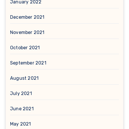
January 2022
December 2021
November 2021
October 2021
September 2021
August 2021
July 2021
June 2021
May 2021