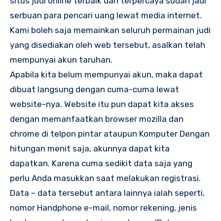
situs judi online terbaik dan terpercaya sudah jadi
serbuan para pencari uang lewat media internet.
Kami boleh saja memainkan seluruh permainan judi
yang disediakan oleh web tersebut, asalkan telah
mempunyai akun taruhan.
Apabila kita belum mempunyai akun, maka dapat
dibuat langsung dengan cuma-cuma lewat
website-nya. Website itu pun dapat kita akses
dengan memanfaatkan browser mozilla dan
chrome di telpon pintar ataupun Komputer Dengan
hitungan menit saja, akunnya dapat kita
dapatkan. Karena cuma sedikit data saja yang
perlu Anda masukkan saat melakukan registrasi.
Data – data tersebut antara lainnya ialah seperti,
nomor Handphone e-mail, nomor rekening, jenis