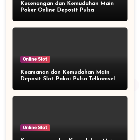
Kesenangan dan Kemudahan Main
Poker Online Deposit Pulsa
Online Slot
Keamanan dan Kemudahan Main
Deposit Slot Pakai Pulsa Telkomsel
Online Slot