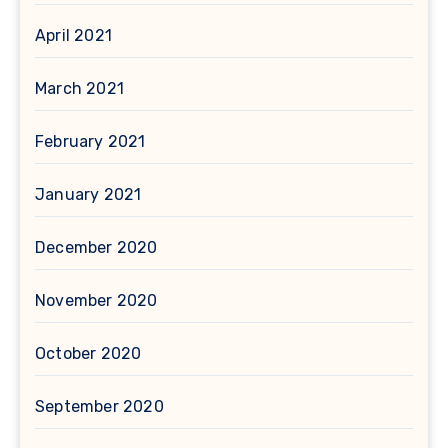
April 2021
March 2021
February 2021
January 2021
December 2020
November 2020
October 2020
September 2020