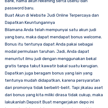
bank, nama akun rekening serta userID dan
password baru.
Buat Akun di Website Judi Online Terpercaya dan
Dapatkan Keuntungannya
Bilamana Anda telah mempunyai satu akun judi
yang baru, maka dapat mendapat bonus welcome.
Bonus itu tentunya dapat Anda pakai sebagai
modal permulaan taruhan. Jadi, Anda dapat
menuntut ilmu judi dengan menggunakan bekal
gratis tanpa takut kawatir bakal suatu kerugian.
Dapatkan juga beragam bonus yang lain yang
tentunya mudah didapatkan, karena persyaratan
dari promonya tidak berbelit-belit. Tapi jikalau aset
dari bonus yang kita miliki dirasa tidak cukup, maka
lakukanlah Deposit Buat mengerjakan depo ini