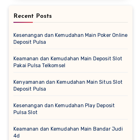
Recent Posts
Kesenangan dan Kemudahan Main Poker Online
Deposit Pulsa
Keamanan dan Kemudahan Main Deposit Slot
Pakai Pulsa Telkomsel
Kenyamanan dan Kemudahan Main Situs Slot
Deposit Pulsa
Kesenangan dan Kemudahan Play Deposit
Pulsa Slot
Keamanan dan Kemudahan Main Bandar Judi
4d