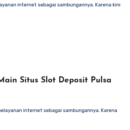
n Situs Slot Deposit Pulsa