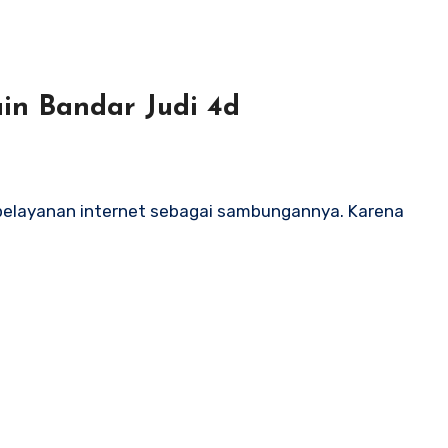
n Bandar Judi 4d