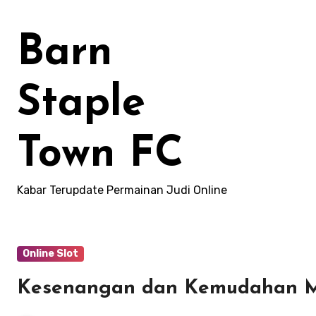
Skip
to
Barn
content
Staple
Town FC
Kabar Terupdate Permainan Judi Online
Online Slot
Kesenangan dan Kemudahan Ma