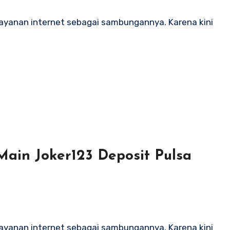
in Joker123 Deposit Pulsa