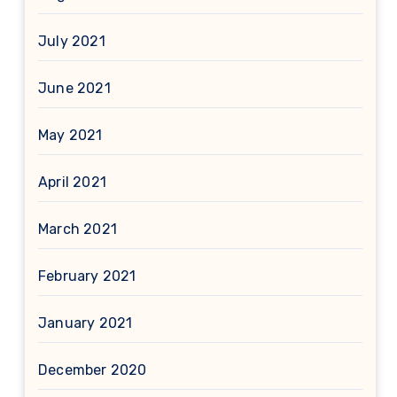
July 2021
June 2021
May 2021
April 2021
March 2021
February 2021
January 2021
December 2020