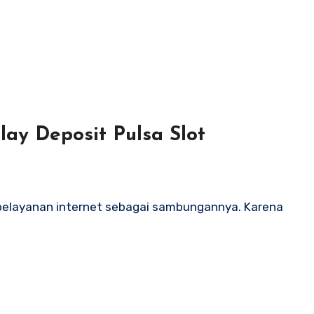
y Deposit Pulsa Slot