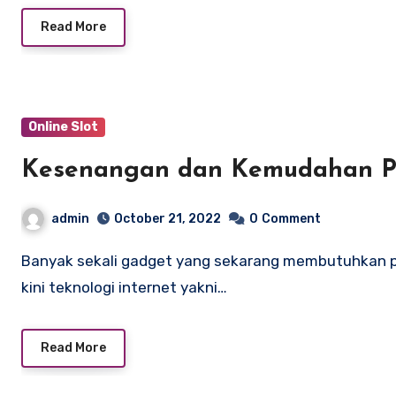
Read More
Online Slot
Kesenangan dan Kemudahan Pla
admin
October 21, 2022
0
Comment
Banyak sekali gadget yang sekarang membutuhkan pelayanan internet sebagai sambungannya. Karena
kini teknologi internet yakni…
Read More