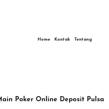
Home
Kontak
Tentang
in Poker Online Deposit Pulsa