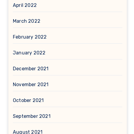
April 2022
March 2022
February 2022
January 2022
December 2021
November 2021
October 2021
September 2021
August 2021