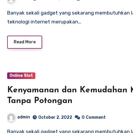
Banyak sekali gadget yang sekarang membutuhkan layanan internet sebagai sambungannya. Karena kini
teknologi internet merupakan…
Read More
Online Slot
Kenyamanan dan Kemudahan Ma
Tanpa Potongan
admin
October 2, 2022
0
Comment
Banyak sekali gadget yang sekarang membutuhkan layanan internet sebagai sambungannya. Karena kini