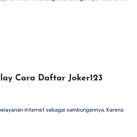
ay Cara Daftar Joker123