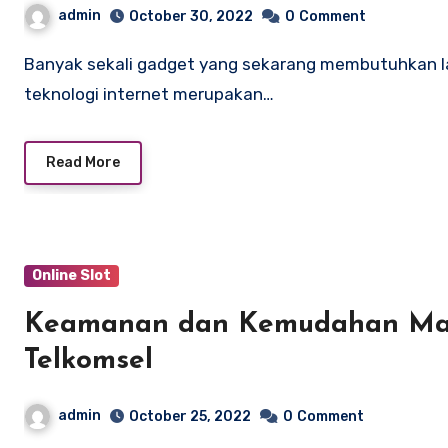
admin
October 30, 2022
0
Comment
Banyak sekali gadget yang sekarang membutuhkan layanan internet sebagai sambungannya. Karena kini
teknologi internet merupakan…
Read More
Online Slot
Keamanan dan Kemudahan Main
Telkomsel
admin
October 25, 2022
0
Comment