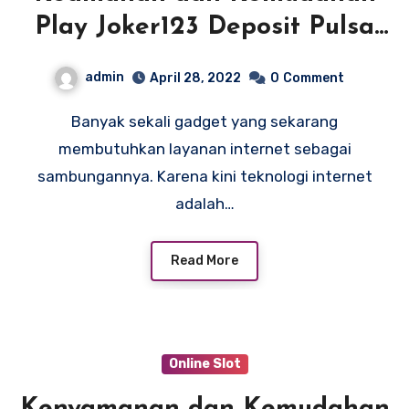
Play Joker123 Deposit Pulsa
Tanpa Potongan
admin
April 28, 2022
0
Comment
Banyak sekali gadget yang sekarang
membutuhkan layanan internet sebagai
sambungannya. Karena kini teknologi internet
adalah…
Read More
Online Slot