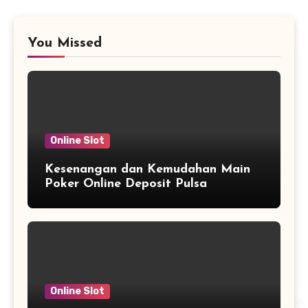
You Missed
Online Slot
Kesenangan dan Kemudahan Main
Poker Online Deposit Pulsa
Online Slot