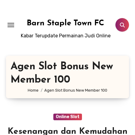
Skip
to
content
Barn Staple Town FC
Kabar Terupdate Permainan Judi Online
Agen Slot Bonus New
Member 100
Home
Agen Slot Bonus New Member 100
Online Slot
Kesenangan dan Kemudahan