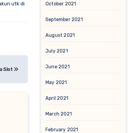
kun utk di
October 2021
September 2021
August 2021
July 2021
June 2021
a Slot
May 2021
April 2021
March 2021
February 2021