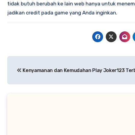
tidak butuh berubah ke lain web hanya untuk menemu
jadikan credit pada game yang Anda inginkan.
Post
Kenyamanan dan Kemudahan Play Joker123 Ter
navigation