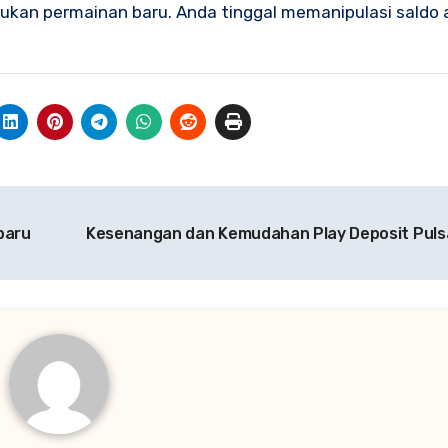
kan permainan baru. Anda tinggal memanipulasi saldo a
baru
Kesenangan dan Kemudahan Play Deposit Puls