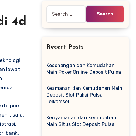
Search
for:
i 4d
Recent Posts
Kesenangan dan Kemudahan
an lewat
Main Poker Online Deposit Pulsa
n
 semua
Keamanan dan Kemudahan Main
Deposit Slot Pakai Pulsa
Telkomsel
 itu pun
enit saja,
Kenyamanan dan Kemudahan
strasi.
Main Situs Slot Deposit Pulsa
ri bank,