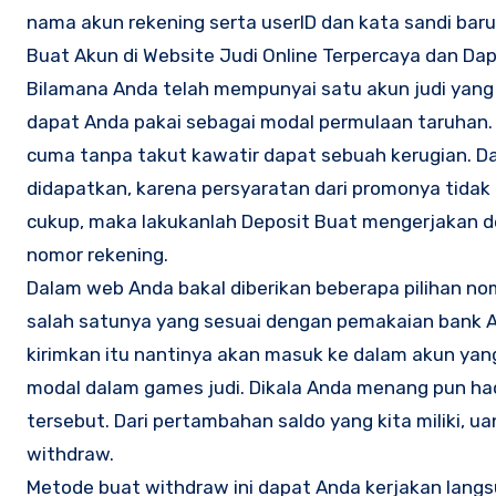
nama akun rekening serta userID dan kata sandi baru
Buat Akun di Website Judi Online Terpercaya dan D
Bilamana Anda telah mempunyai satu akun judi yang
dapat Anda pakai sebagai modal permulaan taruhan.
cuma tanpa takut kawatir dapat sebuah kerugian. D
didapatkan, karena persyaratan dari promonya tidak ber
cukup, maka lakukanlah Deposit Buat mengerjakan de
nomor rekening.
Dalam web Anda bakal diberikan beberapa pilihan nom
salah satunya yang sesuai dengan pemakaian bank A
kirimkan itu nantinya akan masuk ke dalam akun yang
modal dalam games judi. Dikala Anda menang pun ha
tersebut. Dari pertambahan saldo yang kita miliki, u
withdraw.
Metode buat withdraw ini dapat Anda kerjakan lang