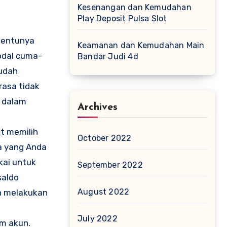
Kesenangan dan Kemudahan
Play Deposit Pulsa Slot
tentunya
Keamanan dan Kemudahan Main
odal cuma-
Bandar Judi 4d
mudah
irasa tidak
e dalam
Archives
at memilih
October 2022
a yang Anda
kai untuk
September 2022
saldo
August 2022
ah melakukan
July 2022
m akun.