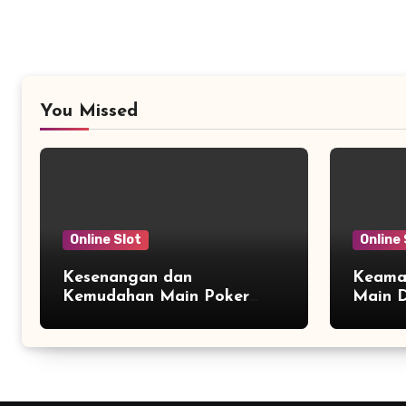
You Missed
Online Slot
Online 
Kesenangan dan
Keama
Kemudahan Main Poker
Main D
Online Deposit Pulsa
Pulsa 