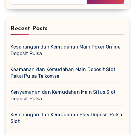
Recent Posts
Kesenangan dan Kemudahan Main Poker Online
Deposit Pulsa
Keamanan dan Kemudahan Main Deposit Slot
Pakai Pulsa Telkomsel
Kenyamanan dan Kemudahan Main Situs Slot
Deposit Pulsa
Kesenangan dan Kemudahan Play Deposit Pulsa
Slot