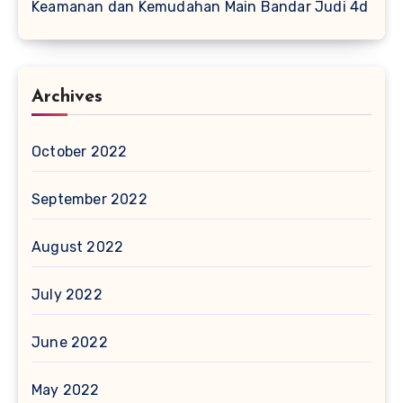
Keamanan dan Kemudahan Main Bandar Judi 4d
Archives
October 2022
September 2022
August 2022
July 2022
June 2022
May 2022