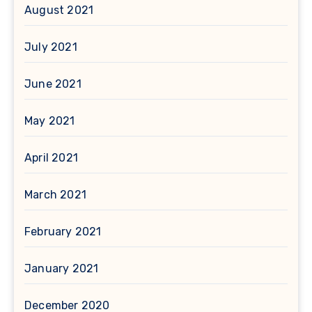
August 2021
July 2021
June 2021
May 2021
April 2021
March 2021
February 2021
January 2021
December 2020