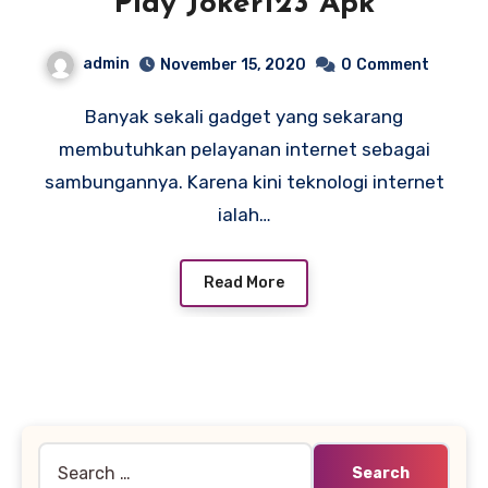
Play Joker123 Apk
admin
November 15, 2020
0
Comment
Banyak sekali gadget yang sekarang
membutuhkan pelayanan internet sebagai
sambungannya. Karena kini teknologi internet
ialah…
Read More
Search
for: