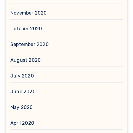
November 2020
October 2020
September 2020
August 2020
July 2020
June 2020
May 2020
April 2020