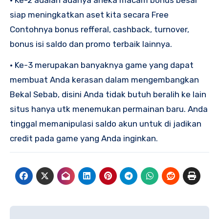
siap meningkatkan aset kita secara Free
Contohnya bonus refferal, cashback, turnover,
bonus isi saldo dan promo terbaik lainnya.
• Ke-3 merupakan banyaknya game yang dapat
membuat Anda kerasan dalam mengembangkan
Bekal Sebab, disini Anda tidak butuh beralih ke lain
situs hanya utk menemukan permainan baru. Anda
tinggal memanipulasi saldo akun untuk di jadikan
credit pada game yang Anda inginkan.
Post