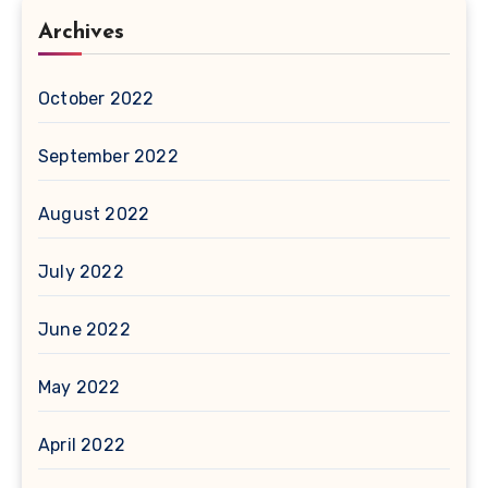
Archives
October 2022
September 2022
August 2022
July 2022
June 2022
May 2022
April 2022