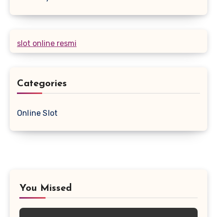
slot online resmi
Categories
Online Slot
You Missed