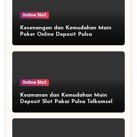
Online Slot
Kesenangan dan Kemudahan Main
Poker Online Deposit Pulsa
Online Slot
Keamanan dan Kemudahan Main
Deposit Slot Pakai Pulsa Telkomsel