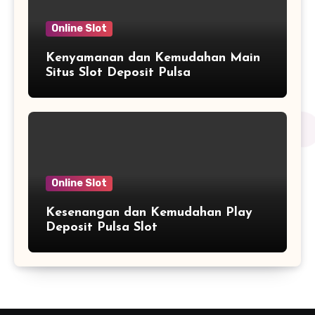
Online Slot
Kenyamanan dan Kemudahan Main
Situs Slot Deposit Pulsa
Online Slot
Kesenangan dan Kemudahan Play
Deposit Pulsa Slot