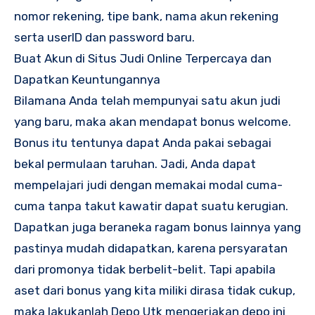
nomor rekening, tipe bank, nama akun rekening
serta userID dan password baru.
Buat Akun di Situs Judi Online Terpercaya dan
Dapatkan Keuntungannya
Bilamana Anda telah mempunyai satu akun judi
yang baru, maka akan mendapat bonus welcome.
Bonus itu tentunya dapat Anda pakai sebagai
bekal permulaan taruhan. Jadi, Anda dapat
mempelajari judi dengan memakai modal cuma-
cuma tanpa takut kawatir dapat suatu kerugian.
Dapatkan juga beraneka ragam bonus lainnya yang
pastinya mudah didapatkan, karena persyaratan
dari promonya tidak berbelit-belit. Tapi apabila
aset dari bonus yang kita miliki dirasa tidak cukup,
maka lakukanlah Depo Utk mengerjakan depo ini