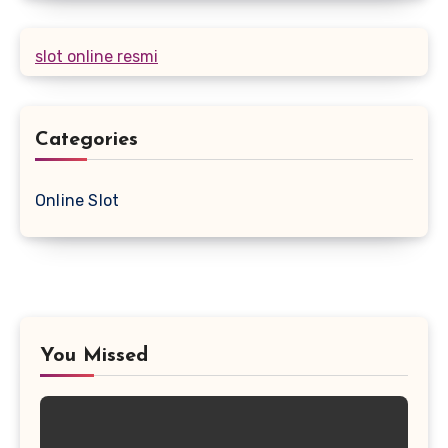
slot online resmi
Categories
Online Slot
You Missed