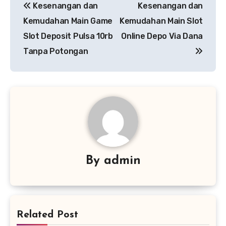
Kesenangan dan
Kesenangan dan
navigation
Kemudahan Main Game
Kemudahan Main Slot
Slot Deposit Pulsa 10rb
Online Depo Via Dana
Tanpa Potongan
By
admin
Related Post