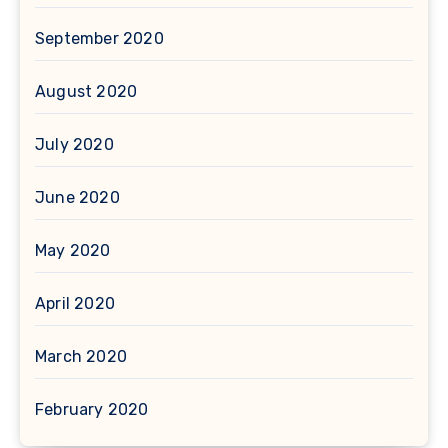
September 2020
August 2020
July 2020
June 2020
May 2020
April 2020
March 2020
February 2020