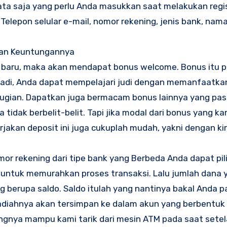
ta saja yang perlu Anda masukkan saat melakukan regis
 Telepon selular e-mail, nomor rekening, jenis bank, nam
kan Keuntungannya
 baru, maka akan mendapat bonus welcome. Bonus itu p
Jadi, Anda dapat mempelajari judi dengan memanfaatka
ugian. Dapatkan juga bermacam bonus lainnya yang pas
idak berbelit-belit. Tapi jika modal dari bonus yang kam
jakan deposit ini juga cukuplah mudah, yakni dengan ki
mor rekening dari tipe bank yang Berbeda Anda dapat pil
untuk memurahkan proses transaksi. Lalu jumlah dana 
g berupa saldo. Saldo itulah yang nantinya bakal Anda p
diahnya akan tersimpan ke dalam akun yang berbentuk 
uangnya mampu kami tarik dari mesin ATM pada saat sete