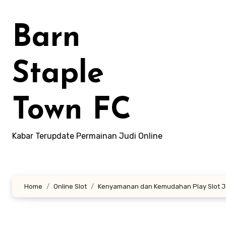
Skip
to
Barn
content
Staple
Town FC
Kabar Terupdate Permainan Judi Online
Home
Online Slot
Kenyamanan dan Kemudahan Play Slot Jo