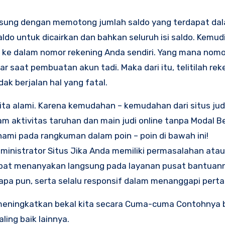
gsung dengan memotong jumlah saldo yang terdapat dal
aldo untuk dicairkan dan bahkan seluruh isi saldo. Kemu
 ke dalam nomor rekening Anda sendiri. Yang mana nomo
r saat pembuatan akun tadi. Maka dari itu, telitilah re
ak berjalan hal yang fatal.
ita alami. Karena kemudahan – kemudahan dari situs judi
m aktivitas taruhan dan main judi online tanpa Modal 
mi pada rangkuman dalam poin – poin di bawah ini!
inistrator Situs Jika Anda memiliki permasalahan atau
pat menanyakan langsung pada layanan pusat bantuan
apa pun, serta selalu responsif dalam menanggapi pert
 meningkatkan bekal kita secara Cuma-cuma Contohnya
ling baik lainnya.