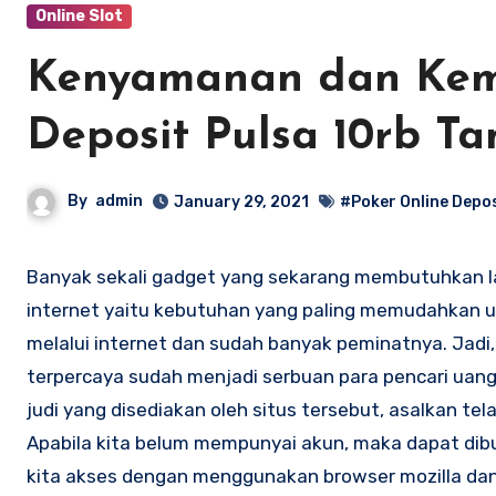
Online Slot
Kenyamanan dan Kemu
Deposit Pulsa 10rb T
By
admin
January 29, 2021
#Poker Online Depos
Banyak sekali gadget yang sekarang membutuhkan layanan internet sebagai sambungannya. Karena kini teknologi
internet yaitu kebutuhan yang paling memudahkan u
melalui internet dan sudah banyak peminatnya. Jadi, m
terpercaya sudah menjadi serbuan para pencari uan
judi yang disediakan oleh situs tersebut, asalkan t
Apabila kita belum mempunyai akun, maka dapat dibu
kita akses dengan menggunakan browser mozilla dan 