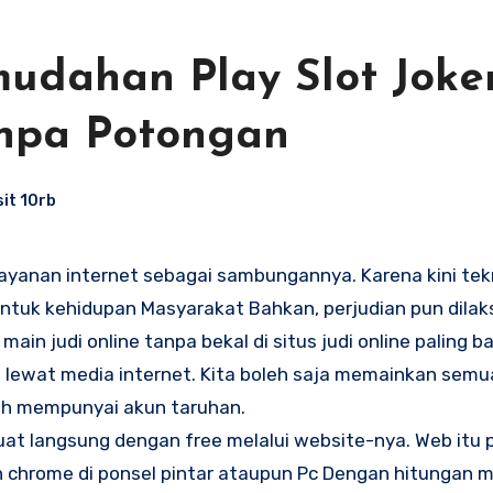
dahan Play Slot Joke
anpa Potongan
it 10rb
ntuk kehidupan Masyarakat Bahkan, perjudian pun dila
ain judi online tanpa bekal di situs judi online paling b
g lewat media internet. Kita boleh saja memainkan sem
elah mempunyai akun taruhan.
at langsung dengan free melalui website-nya. Web itu 
chrome di ponsel pintar ataupun Pc Dengan hitungan me