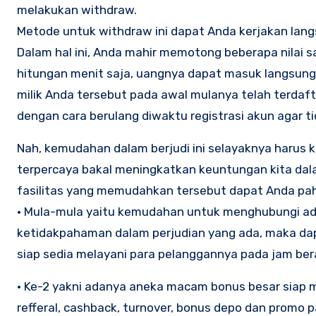
melakukan withdraw.
Metode untuk withdraw ini dapat Anda kerjakan lan
Dalam hal ini, Anda mahir memotong beberapa nilai s
hitungan menit saja, uangnya dapat masuk langsung
milik Anda tersebut pada awal mulanya telah terdafta
dengan cara berulang diwaktu registrasi akun agar tid
Nah, kemudahan dalam berjudi ini selayaknya harus k
terpercaya bakal meningkatkan keuntungan kita dala
fasilitas yang memudahkan tersebut dapat Anda paha
• Mula-mula yaitu kemudahan untuk menghubungi adm
ketidakpahaman dalam perjudian yang ada, maka da
siap sedia melayani para pelanggannya pada jam ber
• Ke-2 yakni adanya aneka macam bonus besar siap
refferal, cashback, turnover, bonus depo dan promo pa