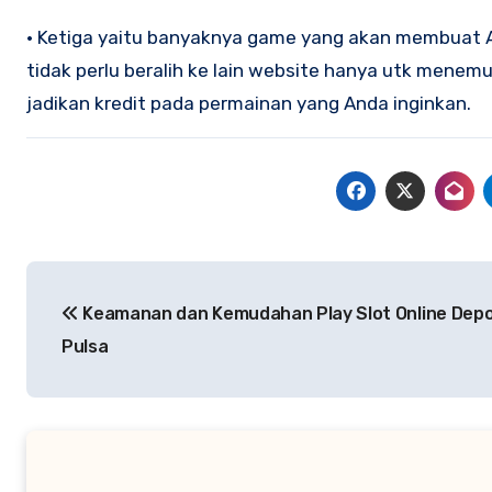
• Ketiga yaitu banyaknya game yang akan membuat 
tidak perlu beralih ke lain website hanya utk menem
jadikan kredit pada permainan yang Anda inginkan.
Post
Keamanan dan Kemudahan Play Slot Online Depo
navigation
Pulsa