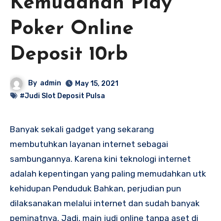
Kemudahan Play
Poker Online
Deposit 10rb
By
admin
May 15, 2021
#Judi Slot Deposit Pulsa
Banyak sekali gadget yang sekarang
membutuhkan layanan internet sebagai
sambungannya. Karena kini teknologi internet
adalah kepentingan yang paling memudahkan utk
kehidupan Penduduk Bahkan, perjudian pun
dilaksanakan melalui internet dan sudah banyak
peminatnya. Jadi, main judi online tanpa aset di