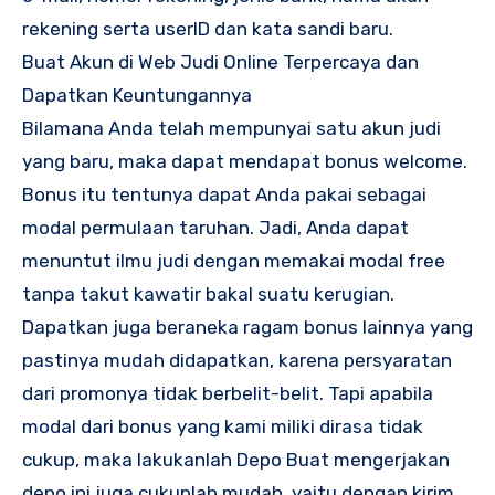
rekening serta userID dan kata sandi baru.
Buat Akun di Web Judi Online Terpercaya dan
Dapatkan Keuntungannya
Bilamana Anda telah mempunyai satu akun judi
yang baru, maka dapat mendapat bonus welcome.
Bonus itu tentunya dapat Anda pakai sebagai
modal permulaan taruhan. Jadi, Anda dapat
menuntut ilmu judi dengan memakai modal free
tanpa takut kawatir bakal suatu kerugian.
Dapatkan juga beraneka ragam bonus lainnya yang
pastinya mudah didapatkan, karena persyaratan
dari promonya tidak berbelit-belit. Tapi apabila
modal dari bonus yang kami miliki dirasa tidak
cukup, maka lakukanlah Depo Buat mengerjakan
depo ini juga cukuplah mudah, yaitu dengan kirim