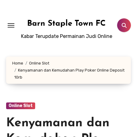
Skip
to
content
Barn Staple Town FC
Kabar Terupdate Permainan Judi Online
Home
Online Slot
Kenyamanan dan Kemudahan Play Poker Online Deposit
10rb
Online Slot
Kenyamanan dan