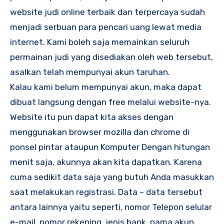
website judi online terbaik dan terpercaya sudah
menjadi serbuan para pencari uang lewat media
internet. Kami boleh saja memainkan seluruh
permainan judi yang disediakan oleh web tersebut,
asalkan telah mempunyai akun taruhan.
Kalau kami belum mempunyai akun, maka dapat
dibuat langsung dengan free melalui website-nya.
Website itu pun dapat kita akses dengan
menggunakan browser mozilla dan chrome di
ponsel pintar ataupun Komputer Dengan hitungan
menit saja, akunnya akan kita dapatkan. Karena
cuma sedikit data saja yang butuh Anda masukkan
saat melakukan registrasi. Data – data tersebut
antara lainnya yaitu seperti, nomor Telepon selular
e-mail, nomor rekening, jenis bank, nama akun