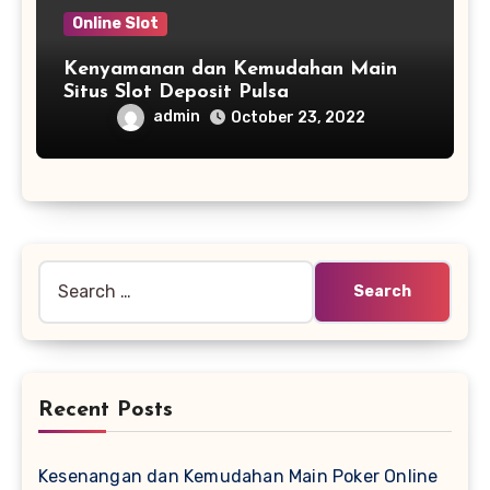
Online Slot
Kenyamanan dan Kemudahan Main
Situs Slot Deposit Pulsa
admin
October 23, 2022
Search
for:
Recent Posts
Kesenangan dan Kemudahan Main Poker Online