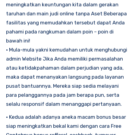
meningkatkan keuntungan kita dalam gerakan
taruhan dan main judi online tanpa Aset Beberapa
fasilitas yang memudahkan tersebut dapat Anda
pahami pada rangkuman dalam poin – poin di
bawah ini!
• Mula-mula yakni kemudahan untuk menghubungi
admin Website Jika Anda memiliki permasalahan
atau ketidakpahaman dalam perjudian yang ada,
maka dapat menanyakan langsung pada layanan
pusat bantuannya. Mereka siap sedia melayani
para pelanggannya pada jam berapa pun, serta
selalu responsif dalam menanggapi pertanyaan.
• Kedua adalah adanya aneka macam bonus besar
siap meningkatkan bekal kami dengan cara Free
Contohnya bonus refferal, cashback, turnover,