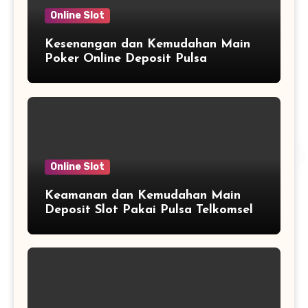
Online Slot
Kesenangan dan Kemudahan Main
Poker Online Deposit Pulsa
Online Slot
Keamanan dan Kemudahan Main
Deposit Slot Pakai Pulsa Telkomsel