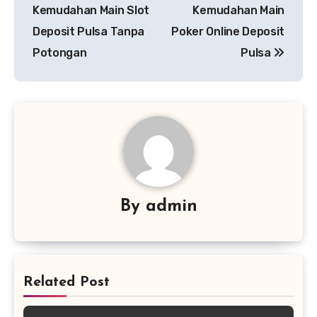
navigation
Kemudahan Main Slot
Kemudahan Main
Deposit Pulsa Tanpa
Poker Online Deposit
Potongan
Pulsa
By
admin
Related Post