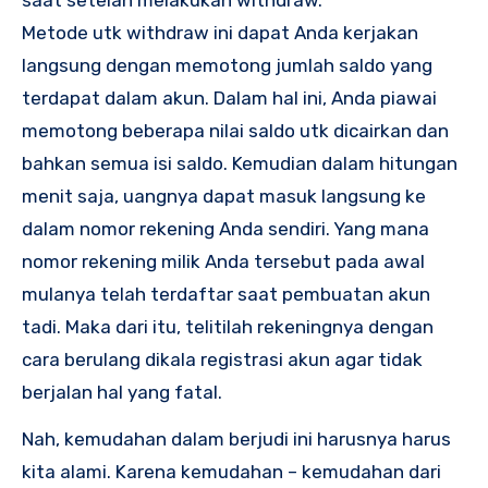
Metode utk withdraw ini dapat Anda kerjakan
langsung dengan memotong jumlah saldo yang
terdapat dalam akun. Dalam hal ini, Anda piawai
memotong beberapa nilai saldo utk dicairkan dan
bahkan semua isi saldo. Kemudian dalam hitungan
menit saja, uangnya dapat masuk langsung ke
dalam nomor rekening Anda sendiri. Yang mana
nomor rekening milik Anda tersebut pada awal
mulanya telah terdaftar saat pembuatan akun
tadi. Maka dari itu, telitilah rekeningnya dengan
cara berulang dikala registrasi akun agar tidak
berjalan hal yang fatal.
Nah, kemudahan dalam berjudi ini harusnya harus
kita alami. Karena kemudahan – kemudahan dari