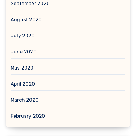
September 2020
August 2020
July 2020
June 2020
May 2020
April 2020
March 2020
February 2020