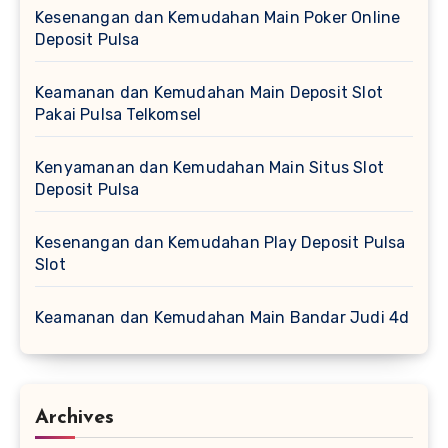
Kesenangan dan Kemudahan Main Poker Online
Deposit Pulsa
Keamanan dan Kemudahan Main Deposit Slot
Pakai Pulsa Telkomsel
Kenyamanan dan Kemudahan Main Situs Slot
Deposit Pulsa
Kesenangan dan Kemudahan Play Deposit Pulsa
Slot
Keamanan dan Kemudahan Main Bandar Judi 4d
Archives