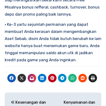
Misalnya bonus refferal, cashback, turnover, bonus
depo dan promo paling baik lainnya.
• Ke-3 yaitu sejumlah permainan yang dapat
membuat Anda kerasan dalam mengembangkan
Aset Sebab, disini Anda tidak butuh berubah ke lain
website hanya buat menemukan game baru. Anda
tinggal memanipulasi saldo akun utk di jadikan
kredit pada game yang Anda inginkan.
Post
Kesenangan dan
Kenyamanan dan