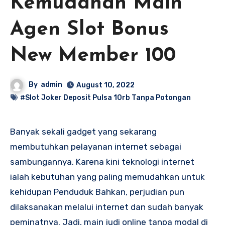
Kemudahan Main
Agen Slot Bonus
New Member 100
By
admin
August 10, 2022
#Slot Joker Deposit Pulsa 10rb Tanpa Potongan
Banyak sekali gadget yang sekarang
membutuhkan pelayanan internet sebagai
sambungannya. Karena kini teknologi internet
ialah kebutuhan yang paling memudahkan untuk
kehidupan Penduduk Bahkan, perjudian pun
dilaksanakan melalui internet dan sudah banyak
peminatnya. Jadi, main judi online tanpa modal di