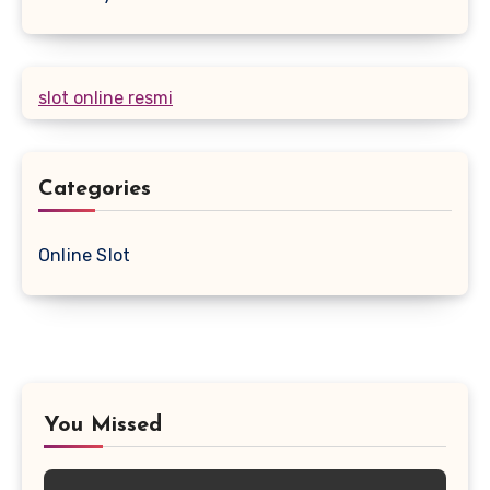
slot online resmi
Categories
Online Slot
You Missed