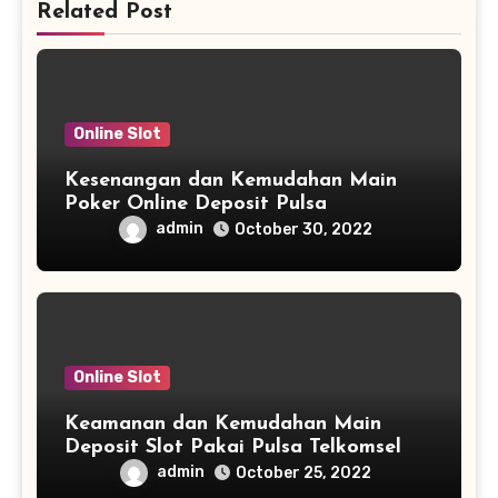
Related Post
Online Slot
Kesenangan dan Kemudahan Main
Poker Online Deposit Pulsa
admin
October 30, 2022
Online Slot
Keamanan dan Kemudahan Main
Deposit Slot Pakai Pulsa Telkomsel
admin
October 25, 2022