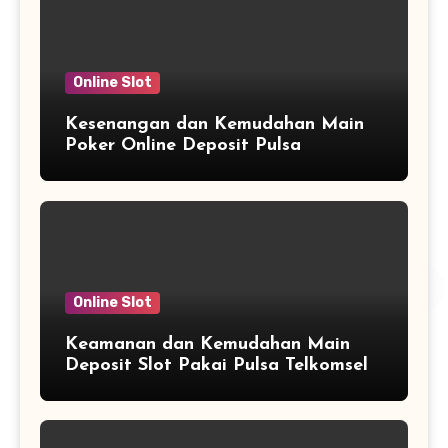
Online Slot
Kesenangan dan Kemudahan Main
Poker Online Deposit Pulsa
Online Slot
Keamanan dan Kemudahan Main
Deposit Slot Pakai Pulsa Telkomsel