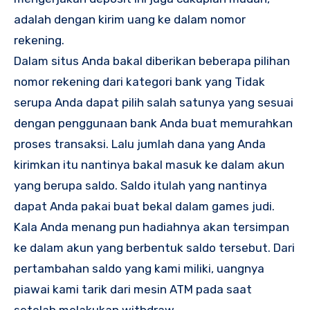
adalah dengan kirim uang ke dalam nomor
rekening.
Dalam situs Anda bakal diberikan beberapa pilihan
nomor rekening dari kategori bank yang Tidak
serupa Anda dapat pilih salah satunya yang sesuai
dengan penggunaan bank Anda buat memurahkan
proses transaksi. Lalu jumlah dana yang Anda
kirimkan itu nantinya bakal masuk ke dalam akun
yang berupa saldo. Saldo itulah yang nantinya
dapat Anda pakai buat bekal dalam games judi.
Kala Anda menang pun hadiahnya akan tersimpan
ke dalam akun yang berbentuk saldo tersebut. Dari
pertambahan saldo yang kami miliki, uangnya
piawai kami tarik dari mesin ATM pada saat
setelah melakukan withdraw.