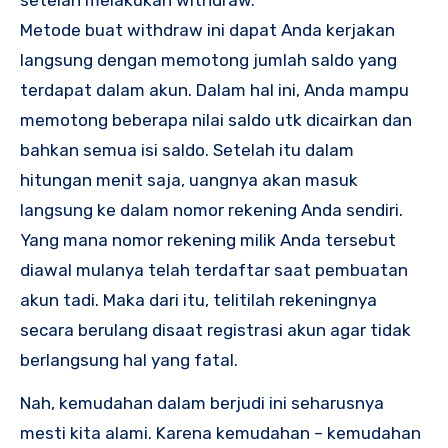
Metode buat withdraw ini dapat Anda kerjakan
langsung dengan memotong jumlah saldo yang
terdapat dalam akun. Dalam hal ini, Anda mampu
memotong beberapa nilai saldo utk dicairkan dan
bahkan semua isi saldo. Setelah itu dalam
hitungan menit saja, uangnya akan masuk
langsung ke dalam nomor rekening Anda sendiri.
Yang mana nomor rekening milik Anda tersebut
diawal mulanya telah terdaftar saat pembuatan
akun tadi. Maka dari itu, telitilah rekeningnya
secara berulang disaat registrasi akun agar tidak
berlangsung hal yang fatal.
Nah, kemudahan dalam berjudi ini seharusnya
mesti kita alami. Karena kemudahan – kemudahan