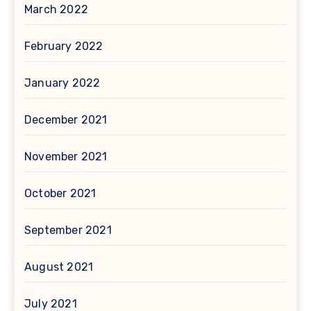
March 2022
February 2022
January 2022
December 2021
November 2021
October 2021
September 2021
August 2021
July 2021