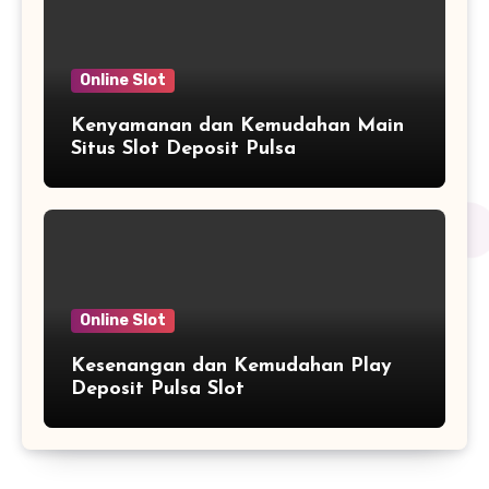
Online Slot
Kenyamanan dan Kemudahan Main
Situs Slot Deposit Pulsa
Online Slot
Kesenangan dan Kemudahan Play
Deposit Pulsa Slot