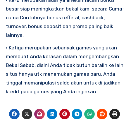
besar siap meningkatkan bekal kami secara Cuma-
cuma Contohnya bonus refferal, cashback,
turnover, bonus deposit dan promo paling baik
lainnya.
• Ketiga merupakan sebanyak games yang akan
membuat Anda kerasan dalam mengembangkan
Bekal Sebab, disini Anda tidak butuh beralih ke lain
situs hanya utk menemukan games baru. Anda
tinggal memanipulasi saldo akun untuk di jadikan
kredit pada games yang Anda inginkan.