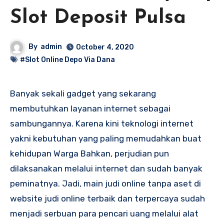
Slot Deposit Pulsa
By
admin
October 4, 2020
#Slot Online Depo Via Dana
Banyak sekali gadget yang sekarang
membutuhkan layanan internet sebagai
sambungannya. Karena kini teknologi internet
yakni kebutuhan yang paling memudahkan buat
kehidupan Warga Bahkan, perjudian pun
dilaksanakan melalui internet dan sudah banyak
peminatnya. Jadi, main judi online tanpa aset di
website judi online terbaik dan terpercaya sudah
menjadi serbuan para pencari uang melalui alat