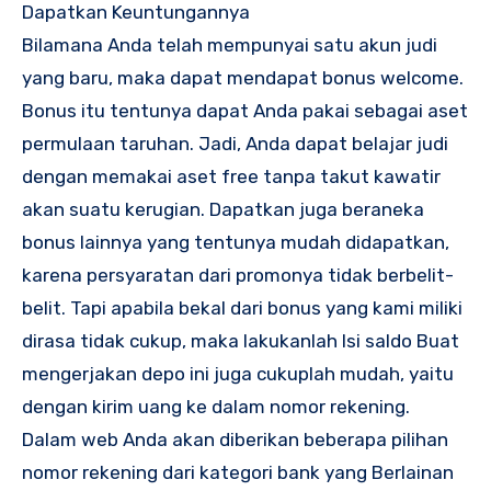
Dapatkan Keuntungannya
Bilamana Anda telah mempunyai satu akun judi
yang baru, maka dapat mendapat bonus welcome.
Bonus itu tentunya dapat Anda pakai sebagai aset
permulaan taruhan. Jadi, Anda dapat belajar judi
dengan memakai aset free tanpa takut kawatir
akan suatu kerugian. Dapatkan juga beraneka
bonus lainnya yang tentunya mudah didapatkan,
karena persyaratan dari promonya tidak berbelit-
belit. Tapi apabila bekal dari bonus yang kami miliki
dirasa tidak cukup, maka lakukanlah Isi saldo Buat
mengerjakan depo ini juga cukuplah mudah, yaitu
dengan kirim uang ke dalam nomor rekening.
Dalam web Anda akan diberikan beberapa pilihan
nomor rekening dari kategori bank yang Berlainan