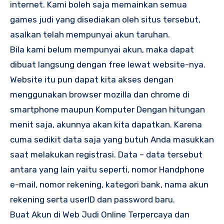
internet. Kami boleh saja memainkan semua
games judi yang disediakan oleh situs tersebut,
asalkan telah mempunyai akun taruhan.
Bila kami belum mempunyai akun, maka dapat
dibuat langsung dengan free lewat website-nya.
Website itu pun dapat kita akses dengan
menggunakan browser mozilla dan chrome di
smartphone maupun Komputer Dengan hitungan
menit saja, akunnya akan kita dapatkan. Karena
cuma sedikit data saja yang butuh Anda masukkan
saat melakukan registrasi. Data – data tersebut
antara yang lain yaitu seperti, nomor Handphone
e-mail, nomor rekening, kategori bank, nama akun
rekening serta userID dan password baru.
Buat Akun di Web Judi Online Terpercaya dan