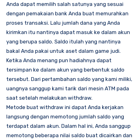
Anda dapat memilih salah satunya yang sesuai
dengan pemakaian bank Anda buat memurahkan
proses transaksi. Lalu jumlah dana yang Anda
kirimkan itu nantinya dapat masuk ke dalam akun
yang berupa saldo. Saldo itulah yang nantinya
bakal Anda pakai untuk aset dalam game judi.
Ketika Anda menang pun hadiahnya dapat
tersimpan ke dalam akun yang berbentuk saldo
tersebut. Dari pertambahan saldo yang kami miliki,
uangnya sanggup kami tarik dari mesin ATM pada
saat setelah melakukan withdraw.
Metode buat withdraw ini dapat Anda kerjakan
langsung dengan memotong jumlah saldo yang
terdapat dalam akun. Dalam hal ini, Anda sanggup
memotong beberapa nilai saldo buat dicairkan dan