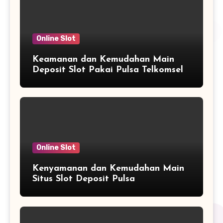
Online Slot
Keamanan dan Kemudahan Main
Deposit Slot Pakai Pulsa Telkomsel
Online Slot
Kenyamanan dan Kemudahan Main
Situs Slot Deposit Pulsa