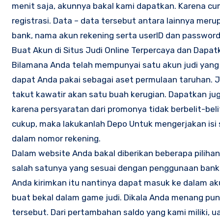
menit saja, akunnya bakal kami dapatkan. Karena cu
registrasi. Data – data tersebut antara lainnya meru
bank, nama akun rekening serta userID dan password
Buat Akun di Situs Judi Online Terpercaya dan Dap
Bilamana Anda telah mempunyai satu akun judi yang
dapat Anda pakai sebagai aset permulaan taruhan. J
takut kawatir akan satu buah kerugian. Dapatkan j
karena persyaratan dari promonya tidak berbelit-belit
cukup, maka lakukanlah Depo Untuk mengerjakan isi 
dalam nomor rekening.
Dalam website Anda bakal diberikan beberapa pilihan
salah satunya yang sesuai dengan penggunaan bank 
Anda kirimkan itu nantinya dapat masuk ke dalam aku
buat bekal dalam game judi. Dikala Anda menang pun
tersebut. Dari pertambahan saldo yang kami miliki, u