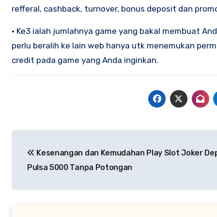
refferal, cashback, turnover, bonus deposit dan promo
• Ke3 ialah jumlahnya game yang bakal membuat And
perlu beralih ke lain web hanya utk menemukan perma
credit pada game yang Anda inginkan.
Post
Kesenangan dan Kemudahan Play Slot Joker Dep
navigation
Pulsa 5000 Tanpa Potongan