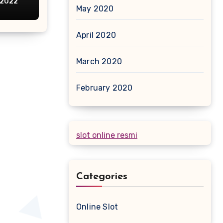
 2022
May 2020
April 2020
March 2020
February 2020
slot online resmi
Categories
Online Slot