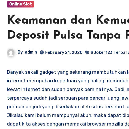
Online Slot
Keamanan dan Kemuda
Deposit Pulsa Tanpa
By
admin
February 21, 2020
#Joker123 Terbar
Banyak sekali gadget yang sekarang membutuhkan layanan internet sebagai sambungannya. Karena kini teknologi
internet merupakan keperluan yang paling memudah
lewat internet dan sudah banyak peminatnya. Jadi, mai
terpercaya sudah jadi serbuan para pencari uang lew
permainan judi yang disediakan oleh situs tersebut,
Jikalau kami belum mempunyai akun, maka dapat di
dapat kita akses dengan memakai browser mozilla d