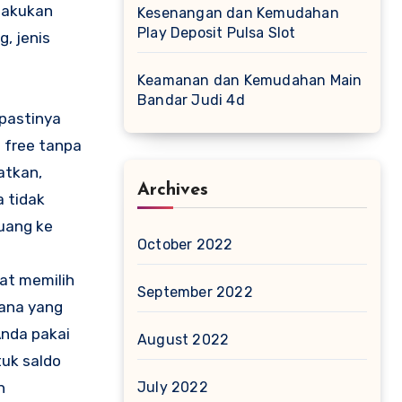
lakukan
Kesenangan dan Kemudahan
Play Deposit Pulsa Slot
, jenis
Keamanan dan Kemudahan Main
Bandar Judi 4d
pastinya
 free tanpa
atkan,
Archives
a tidak
 uang ke
October 2022
at memilih
September 2022
dana yang
Anda pakai
August 2022
tuk saldo
h
July 2022