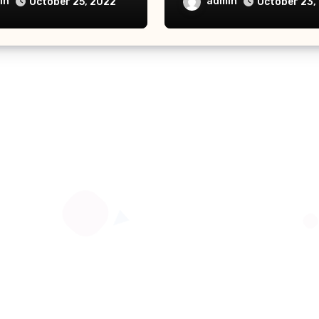
elkomsel
Deposit Pulsa
in
admin
October 25, 2022
October 23,