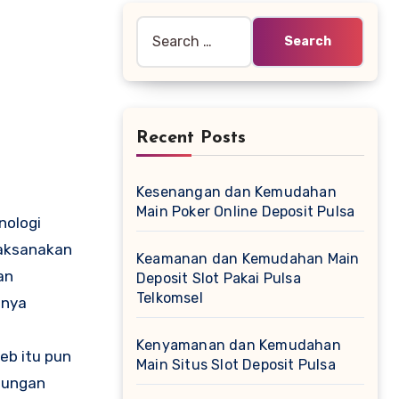
Search
for:
Recent Posts
Kesenangan dan Kemudahan
Main Poker Online Deposit Pulsa
laksanakan
Keamanan dan Kemudahan Main
an
Deposit Slot Pakai Pulsa
Telkomsel
hnya
Kenyamanan dan Kemudahan
eb itu pun
Main Situs Slot Deposit Pulsa
tungan