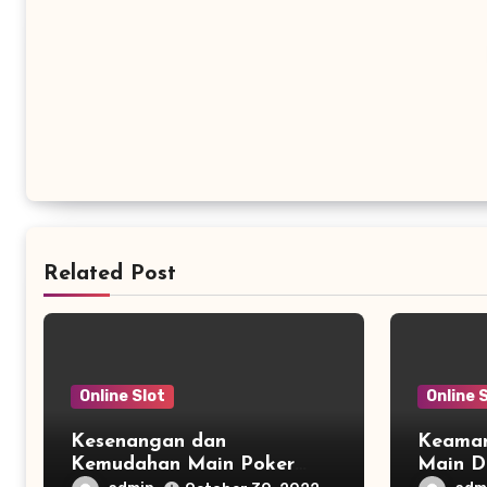
Related Post
Online Slot
Online 
Kesenangan dan
Keama
Kemudahan Main Poker
Main D