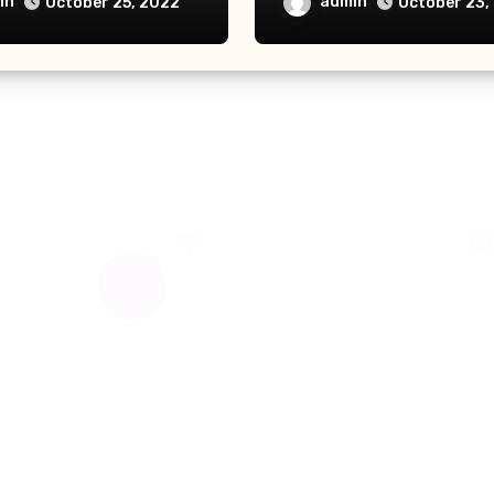
elkomsel
Deposit Pulsa
in
admin
October 25, 2022
October 23,