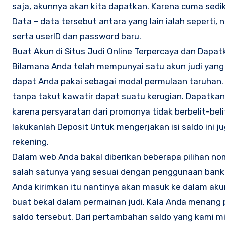
saja, akunnya akan kita dapatkan. Karena cuma sedi
Data – data tersebut antara yang lain ialah seperti,
serta userID dan password baru.
Buat Akun di Situs Judi Online Terpercaya dan Dap
Bilamana Anda telah mempunyai satu akun judi yan
dapat Anda pakai sebagai modal permulaan taruhan. 
tanpa takut kawatir dapat suatu kerugian. Dapatkan
karena persyaratan dari promonya tidak berbelit-belit.
lakukanlah Deposit Untuk mengerjakan isi saldo ini 
rekening.
Dalam web Anda bakal diberikan beberapa pilihan nom
salah satunya yang sesuai dengan penggunaan bank 
Anda kirimkan itu nantinya akan masuk ke dalam akun
buat bekal dalam permainan judi. Kala Anda menang
saldo tersebut. Dari pertambahan saldo yang kami mi