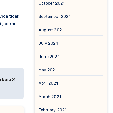
October 2021
nda tidak
September 2021
i jadikan
August 2021
July 2021
June 2021
May 2021
erbaru
April 2021
March 2021
February 2021