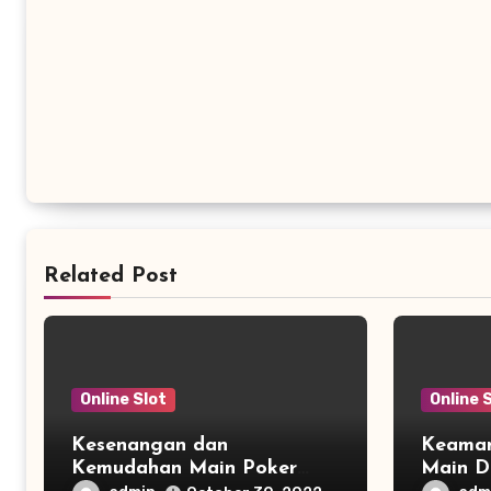
Related Post
Online Slot
Online 
Kesenangan dan
Keama
Kemudahan Main Poker
Main D