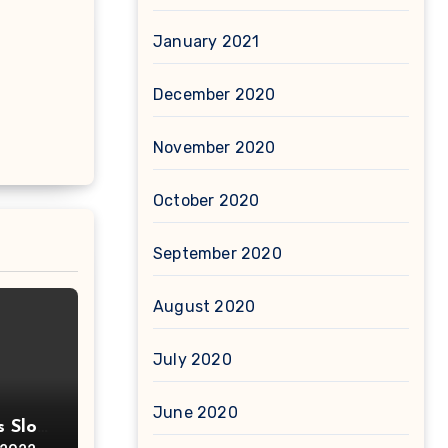
January 2021
December 2020
November 2020
October 2020
September 2020
August 2020
July 2020
June 2020
 Slot