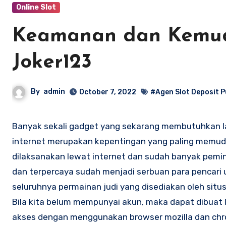
Online Slot
Keamanan dan Kemud
Joker123
By
admin
October 7, 2022
#Agen Slot Deposit 
Banyak sekali gadget yang sekarang membutuhkan layanan internet sebagai sambungannya. Karena kini teknologi
internet merupakan kepentingan yang paling memud
dilaksanakan lewat internet dan sudah banyak peminat
dan terpercaya sudah menjadi serbuan para pencari 
seluruhnya permainan judi yang disediakan oleh situ
Bila kita belum mempunyai akun, maka dapat dibuat 
akses dengan menggunakan browser mozilla dan ch