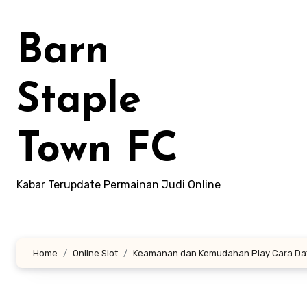
Skip
to
Barn
content
Staple
Town FC
Kabar Terupdate Permainan Judi Online
Home
Online Slot
Keamanan dan Kemudahan Play Cara Daf