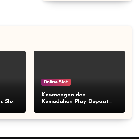
Online Slot
Kesenangan dan
s Slot
Kemudahan Play Deposit
Pulsa Slot