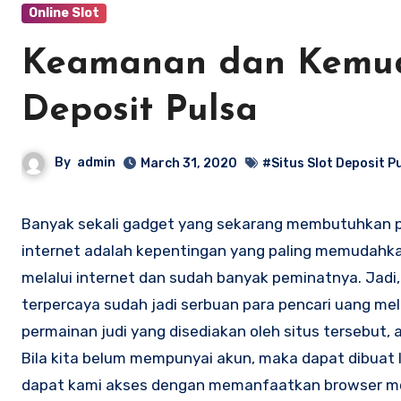
Online Slot
Keamanan dan Kemud
Deposit Pulsa
By
admin
March 31, 2020
#Situs Slot Deposit P
Banyak sekali gadget yang sekarang membutuhkan pelayanan internet sebagai sambungannya. Karena kini teknologi
internet adalah kepentingan yang paling memudahka
melalui internet dan sudah banyak peminatnya. Jadi, m
terpercaya sudah jadi serbuan para pencari uang mel
permainan judi yang disediakan oleh situs tersebut,
Bila kita belum mempunyai akun, maka dapat dibuat
dapat kami akses dengan memanfaatkan browser mo