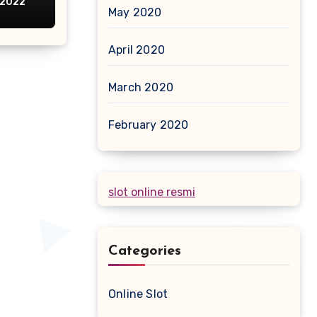
 2022
May 2020
April 2020
March 2020
February 2020
slot online resmi
Categories
Online Slot