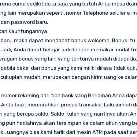
arena cuma sedikit data saja yang butuh Anda masukkan
ang lain merupakan seperti, nomor Telephone seluler e-m
D dan password baru.
atkan Keuntungannya
 baru, maka dapat mendapat bonus welcome. Bonus itu 
Jadi, Anda dapat belajar judi dengan memakai modal fr
beragam bonus yang lain yang tentunya mudah didapatka
apabila bekal dari bonus yang kami miliki dirasa tidak cu
uga cukuplah mudah, merupakan dengan kirim uang ke dal
 nomor rekening dari tipe bank yang Berlainan Anda dap
Anda buat memurahkan proses transaksi. Lalu jumlah 
 yang berupa saldo. Saldo itulah yang nantinya akan An
ng pun hadiahnya akan tersimpan ke dalam akun yang b
iki, uangnya bisa kami tarik dari mesin ATM pada saat se