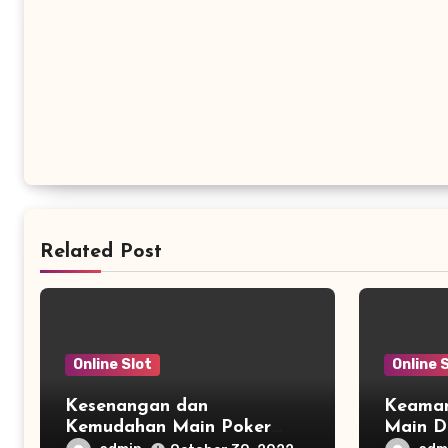
Related Post
Online Slot
Online 
Kesenangan dan
Keama
Kemudahan Main Poker
Main D