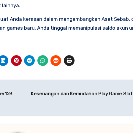
 lainnya.
uat Anda kerasan dalam mengembangkan Aset Sebab, di
kan games baru. Anda tinggal memanipulasi saldo akun u
er123
Kesenangan dan Kemudahan Play Game Slot