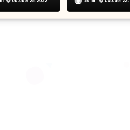
elkomsel
Deposit Pulsa
in
admin
October 25, 2022
October 23,