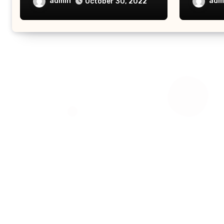
Online Deposit Pulsa
Pulsa T
admin
adm
October 30, 2022