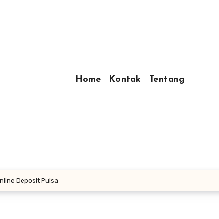
Home
Kontak
Tentang
line Deposit Pulsa