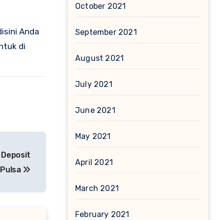
October 2021
sini Anda
September 2021
ntuk di
August 2021
July 2021
June 2021
May 2021
 Deposit
April 2021
Pulsa
March 2021
February 2021